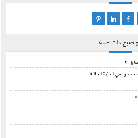
اضيع ذات صلة
مقبل ؟
ة