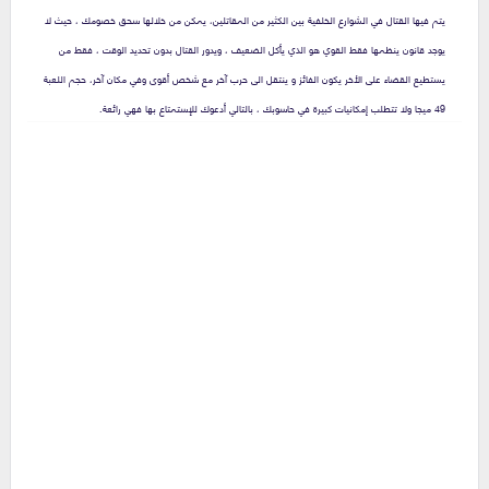
يتم فيها القتال في الشوارع الخلفية بين الكثير من المقاتلين، يمكن من خلالها سحق خصومك ، حيث لا
يوجد قانون ينظمها فقط القوي هو الذي يأكل الضعيف ، ويد
و
ر القتال بدون تحديد الوقت ، فقط من
يستطيع القضاء على الأخر يكون الفائز و ينتقل الى حرب آخر مع شخص أقوى وفي مكان آخر، حجم اللعبة
49 ميجا ولا تتطلب إمكانيات كبيرة في حاسوبك ، بالتالي أدعوك للإستمتاع بها فهي رائعة.