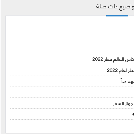
اضيع ذات صلة
عام 2022
م جداً
 جواز السفر