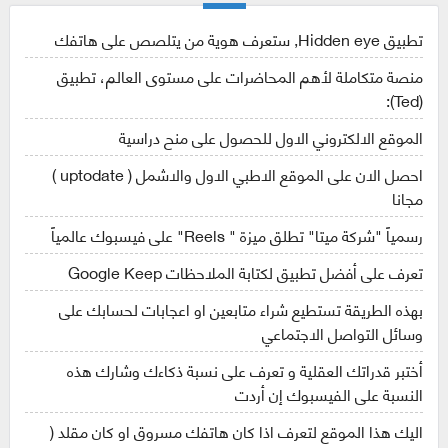
تطبيق Hidden eye, ستعرف هوية من يتلصص على هاتفك
منصة متكاملة لأهم المحاضرات على مستوى العالم، تطبيق
(Ted):
الموقع الالكتروني الاول للحصول على منح دراسية
احصل الان على الموقع الاطبي الاول والاشمل ( uptodate )
مجانا
رسمياً "شركة ميتا" تطلق ميزة " Reels" على فيسبوك عالمياً
تعرف على أفضل تطبيق لكتابة الملاحظات Google Keep
بهذه الطريقة تستطيع شراء متابعين او اعجابات لحسابك على
وسائل التواصل الاجتماعي
أختبر قدراتك العقلية و تعرف على نسبة ذكاءك وشارك هذه
النسبة على الفيسبوك إن أردت
اليك هذا الموقع لتعرف اذا كان هاتفك مسروق او كان مقلد (