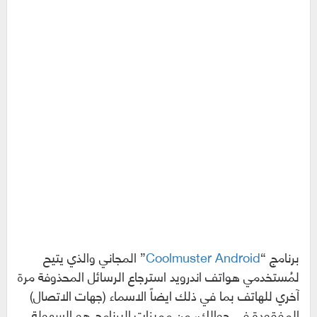
برنامج “
Coolmuster Android
” المجاني والذي يتيح
لمُستخدمي هواتف اندرويد استرجاع الرسائل المحذوفة مرة
آخري للهاتف بما في ذلك ايضاً الاسماء (جهات الاتصال)
المفقودة في جوالك، من مميزات البرنامج هو السهولة