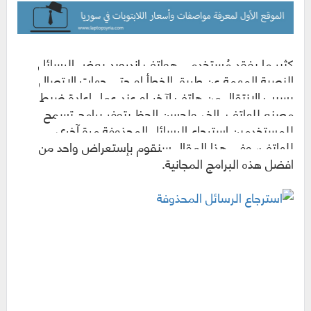
كثير ما يفقد مُستخدمي هواتف
اندرويد
بعض الرسائل
النصية المهمة عن طريق الخطأ او حتي جهات الاتصال
بسبب الانتقال من هاتف لآخر او عند عمل إعادة ضبط
مصنع للهاتف..إلخ، ولحسن الحظ يتوفر برامج تسمح
للمستخدمين استرجاع الرسائل المحذوفة مرة آخري
للهاتف، وفي هذا المقال سنقوم بإستعراض واحد من
افضل هذه البرامج المجانية.