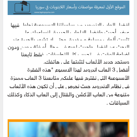
افضل العاب الاندرويد من سلسلتنا الاسبوعية نحاول فيها
عرض أحدث وافضل الالعاب الجديدة لنساعدك على
تثبيت ألعاب مسلية و مفيدة وحتى لا تشعر بالحيرة عند
البحث عن افضل واحدث لعبه فى مجال أو فئة معين ودون
اضاعة الوقت فى تجريب كل التطبيقات. فقط تابعنا
وستجد جديد الألعاب لتثبتها على هاتفك.
أفضل 3 العاب اندرويد لهذا الاسبوع "هذه الفقرة
الأسبوعية التي نقترح فيها عليكم متابعينا 3 العاب مميزة
في نظام الاندرويد حيث نحرص على أن تكون هذه الألعاب
متنوعة من العاب الأكشن والقتال إلى العاب الذكاء وكذلك
السباقات .