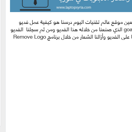
ابعين موقع عالم تقنيات اليوم درسنا هو كيفية عمل فديو
كرتوني أستعملنا بهذا الدرس موقع goanimate الذي صنعنا من خلاله هذا الفديو ومن ثم سجلنا الفديو
بواسطة برنامج Camtasia Studio 8 وعدلنا على الفديو وأزالنا الشعار من خلال برنامج Remove Logo