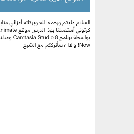
السلام عليكم ورحمة الله وبركاته أعزائي مت
Now! والاان سأترككم مع الشرح