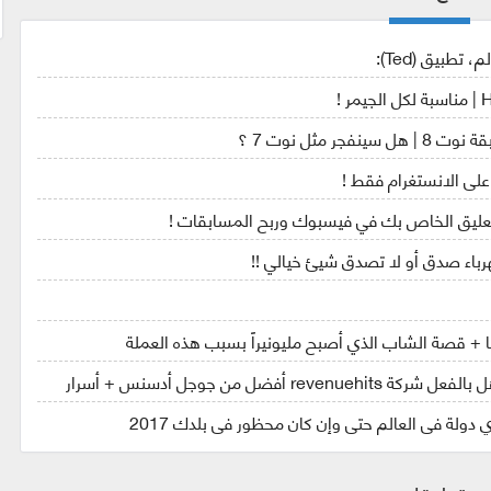
طبيق (Ted):
على الانستغرام فقط !
تعليق الخاص بك في فيسبوك وربح المسابقات !
باء صدق أو لا تصدق شيئ خيالي !!
ها + قصة الشاب الذي أصبح مليونيراً بسبب هذه العملة
ضل من جوجل أدسنس + أسرار
ولة في العالم حتى وإن كان محظور في بلدك 2017