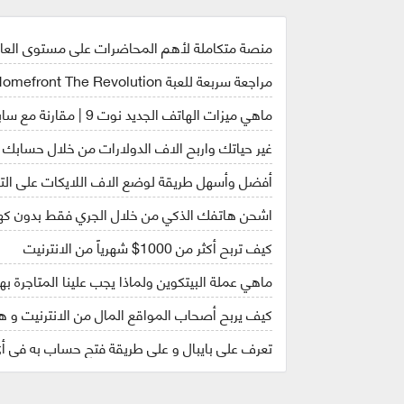
منصة متكاملة لأهم المحاضرات على مستوى العالم، ت
مراجعة سربعة للعبة Homefront The Revolution | مناسبة لكل الجيمر !
ماهي ميزات الهاتف الجديد نوت 9 | مقارنة مع سابقة نوت 8 | هل سينفجر مثل نوت 7 ؟
غير حياتك واربح الاف الدولارات من خلال حسابك 
أفضل وأسهل طريقة لوضع الاف اللايكات على ال
اشحن هاتفك الذكي من خلال الجري فقط بدون كهر
كيف تربح أكثر من 1000$ شهرياً من الانترنيت
ماهي عملة البيتكوين ولماذا يجب علينا المتاجرة ب
كيف يربح أصحاب المواقع المال من الانترنيت و هل بالفعل شركة revenuehits أف
تعرف على بايبال و على طريقة فتح حساب به في أي د