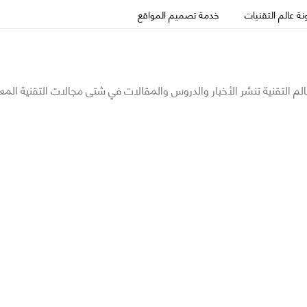
ة عالم التقنيات
خدمة تصميم المواقع
الم التقنية تنشر الأخبار والدروس والمقالات في شتى مجالات التقنية المع