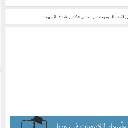
لموجودة في الأيفون 6s في هاتفك الأندرويد