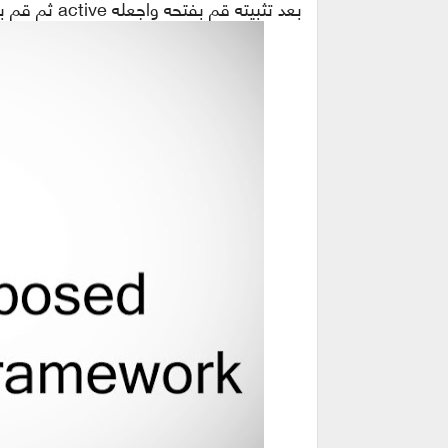
بعد تثبيته قم بفتحه واجعله active ثم قم بالضغط على reboot لإعادة تشغيل هاتفك