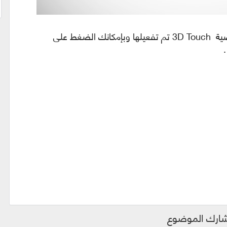
تلقائيا بعد إعادة تشغيل الهاتف ستجد أن خصية 3D Touch تم تفعيلها وبإمكانك الضغط على
ارك الموضوع