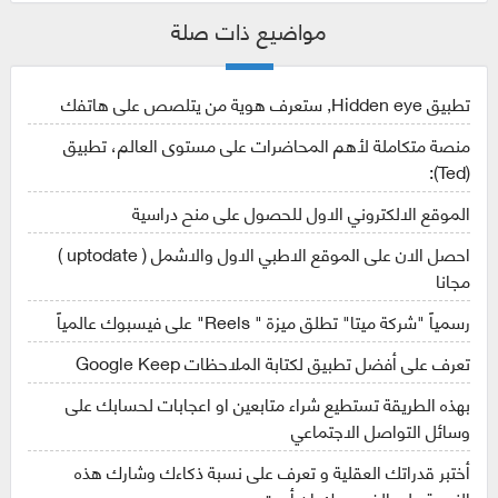
مواضيع ذات صلة
تطبيق Hidden eye, ستعرف هوية من يتلصص على هاتفك
منصة متكاملة لأهم المحاضرات على مستوى العالم، تطبيق
(Ted):
الموقع الالكتروني الاول للحصول على منح دراسية
احصل الان على الموقع الاطبي الاول والاشمل ( uptodate )
مجانا
رسمياً "شركة ميتا" تطلق ميزة " Reels" على فيسبوك عالمياً
تعرف على أفضل تطبيق لكتابة الملاحظات Google Keep
بهذه الطريقة تستطيع شراء متابعين او اعجابات لحسابك على
وسائل التواصل الاجتماعي
أختبر قدراتك العقلية و تعرف على نسبة ذكاءك وشارك هذه
النسبة على الفيسبوك إن أردت