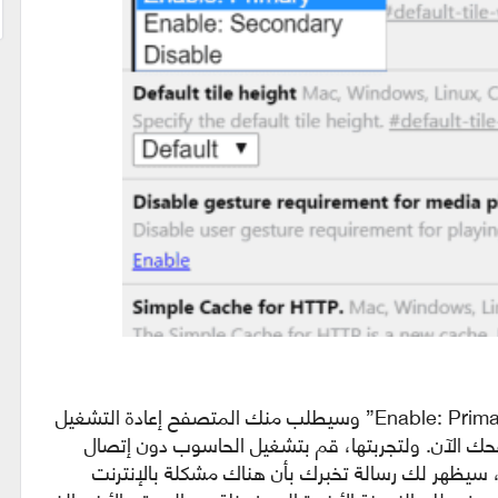
وستختار من القائمة المنسدلة عند الخيار “Enable: Primary” وسيطلب منك المتصفح إعادة التشغيل
ك الآن. ولتجربتها، قم بتشغيل الحاسوب دون إتصال
، سيظهر لك رسالة تخبرك بأن هناك مشكلة بالإنترنت