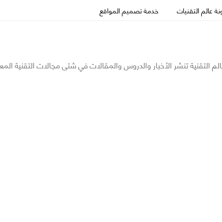
ة عالم التقنيات
خدمة تصميم المواقع
الم التقنية تنشر الأخبار والدروس والمقالات في شتى مجالات التقنية المع