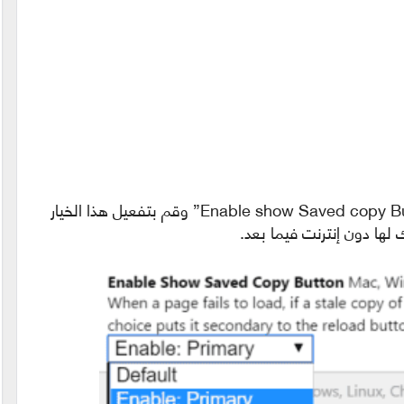
سنتجاهل الرسالة وسنبحث عن جملة “Enable show Saved copy Button” وقم بتفعيل هذا الخيار
ها دون إنترنت فيما بعد.