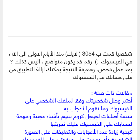
شخصيا قمت ب 3054 ( لايك) منذ الأيام الاولى الى الآن
في الفيسبوك :) رقم قد يكون متواضع ، اليس كذلك ؟
بعد عمل فحص، ومعرفة النتيجة يمكنك ازالة التطبيق من
على حسابك في الفيسبوك
مقالات ذات صلة :
أختبر وحلل شخصيتك وفقا لملفك الشخصي على
الفيسبوك وما تقوم الأعجاب به
سبعة أضافات لجوجل كروم تقوم بأشياء عجيبة ومهمة
لحسابك على الفيسبوك عليك تجربتها
كيفية زيادة عدد الأعجابات والتعليقات على الصورة
الشخصية وأي بوست على صفحتك على الفيسبوك