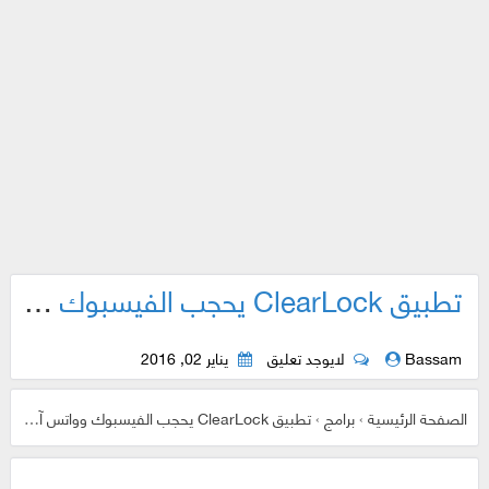
تطبيق ClearLock يحجب الفيسبوك وواتس آب ويساعد على التركيز
Bassam
لايوجد تعليق
يناير 02, 2016
الصفحة الرئيسية
›
برامج
›
تطبيق ClearLock يحجب الفيسبوك وواتس آب ويساعد على التركيز