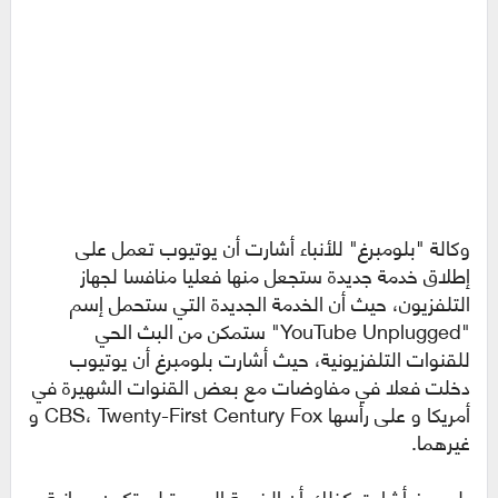
وكالة "بلومبرغ" للأنباء أشارت أن يوتيوب تعمل على
إطلاق خدمة جديدة ستجعل منها فعليا منافسا لجهاز
التلفزيون، حيث أن الخدمة الجديدة التي ستحمل إسم
"YouTube Unplugged" ستمكن من البث الحي
للقنوات التلفزيونية، حيث أشارت بلومبرغ أن يوتيوب
دخلت فعلا في مفاوضات مع بعض القنوات الشهيرة في
أمريكا و على رأسها CBS، Twenty-First Century Fox و
غيرهما.
بلومبرغ أشارت كذلك أن الخدمة الجديدة لن تكون مجانية،