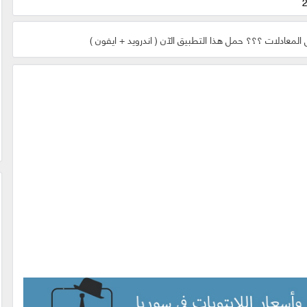
المعادلات ؟؟؟ حمل هذا التطبيق الآن ( اندرويد + ايفون )