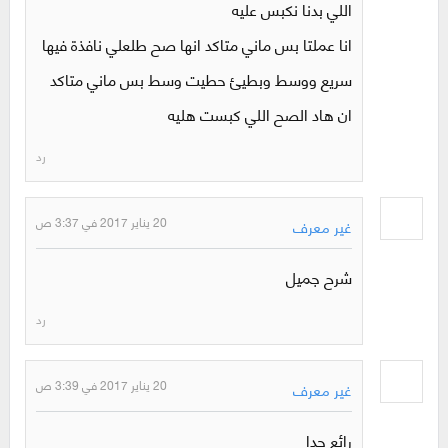
اللي بدنا نكبس عليه
انا عملتا بس ماني متاكد انها صح طلعلي نافذة فيها
سريع ووسط وبطيئ حطيت وسط بس ماني متاكد
ان هاد الصح اللي كبست هليه
رد
20 يناير 2017 في 3:37 ص
غير معرف
شرح جميل
رد
20 يناير 2017 في 3:39 ص
غير معرف
رائع جدا