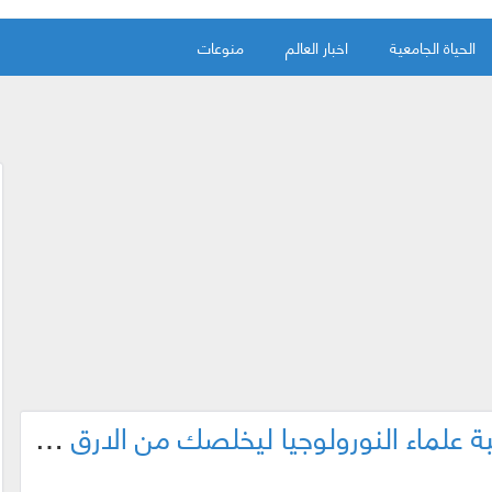
الحياة الجامعية
اخبار العالم
منوعات
تطبيق سحري تم طويره من نخبة علماء النورولوجيا ليخلصك من الارق ويجعلك تنام فور تشغيله ! وبإعتراف من وكالة الناسا جرب بنفسك