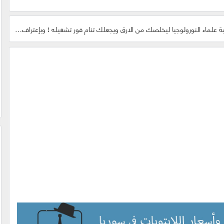
لنورولوجيا ليخلصك من الارق ويجعلك تنام فور تشغيله ! وبإعتراف من وكالة الناسا جرب بنفسك