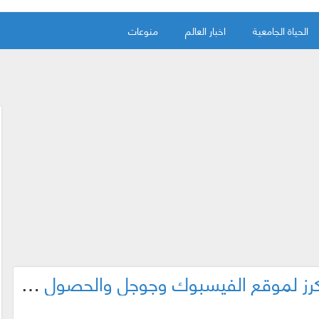
الحياة الجامعية
اخبار العالم
منوعات
ما السبب وراء عدم إختراق الهاكرز لموقع الفيسبوك وجوجل والحصول على اموال طائلة ؟ تعرف على الاجابة