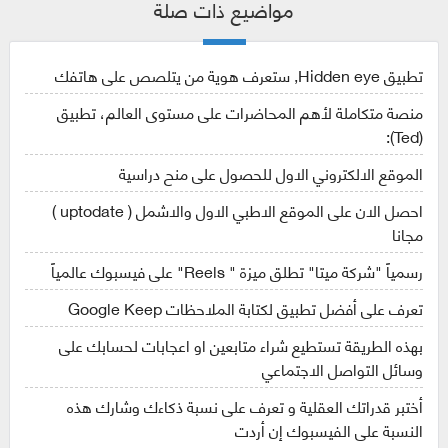
مواضيع ذات صلة
تطبيق Hidden eye, ستعرف هوية من يتلصص على هاتفك
منصة متكاملة لأهم المحاضرات على مستوى العالم، تطبيق
(Ted):
الموقع الالكتروني الاول للحصول على منح دراسية
احصل الان على الموقع الاطبي الاول والاشمل ( uptodate )
مجانا
رسمياً "شركة ميتا" تطلق ميزة " Reels" على فيسبوك عالمياً
تعرف على أفضل تطبيق لكتابة الملاحظات Google Keep
بهذه الطريقة تستطيع شراء متابعين او اعجابات لحسابك على
وسائل التواصل الاجتماعي
أختبر قدراتك العقلية و تعرف على نسبة ذكاءك وشارك هذه
النسبة على الفيسبوك إن أردت