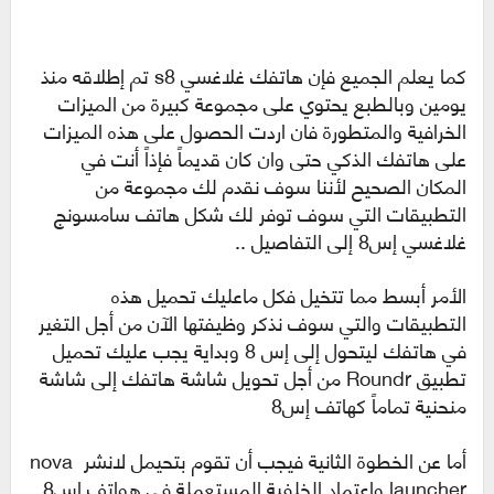
كما يعلم الجميع فإن هاتفك غلاغسي s8 تم إطلاقه منذ
يومين وبالطبع يحتوي على مجموعة كبيرة من الميزات
الخرافية والمتطورة فان اردت الحصول على هذه الميزات
على هاتفك الذكي حتى وان كان قديماً فإذاً أنت في
المكان الصحيح لأننا سوف نقدم لك مجموعة من
التطبيقات التي سوف توفر لك شكل هاتف سامسونج
غلاغسي إس8 إلى التفاصيل ..
الأمر أبسط مما تتخيل فكل ماعليك تحميل هذه
التطبيقات والتي سوف نذكر وظيفتها الآن من أجل التغير
في هاتفك ليتحول إلى إس 8 وبداية يجب عليك تحميل
تطبيق Roundr من أجل تحويل شاشة هاتفك إلى شاشة
منحنية تماماً كهاتف إس8
أما عن الخطوة الثانية فيجب أن تقوم بتحيمل لانشر nova
launcher واعتماد الخلفية المستعملة في هواتف إس8