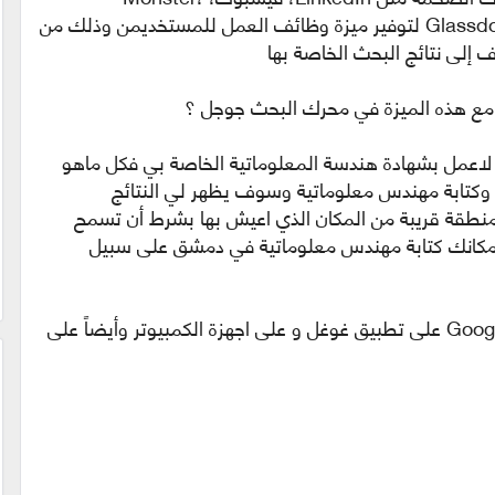
CareerBuilder، DirectEmployers، و Glassdoor لتوفير ميزة وظائف العمل للمستخديمن وذلك من
 إلى نتائج البحث الخاصة بها
 مع هذه الميزة في محرك البحث جوجل ؟
 لاعمل بشهادة هندسة المعلوماتية الخاصة بي فكل ماهو
 وكتابة مهندس معلوماتية وسوف يظهر لي النتائج
منطقة قريبة من المكان الذي اعيش بها بشرط أن تسمح
مكانك كتابة مهندس معلوماتية في دمشق على سبيل
وللاشارة إن جوجل اطلقت ميزة Google for Jobs على تطبيق غوغل و على اجهزة الكمبيوتر وأيضاً على