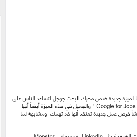
ها لميزة جديدة ضمن محرك البحث جوجل لتساعد الناس على
العثور على وظيفة حيث اطلقت عليها اسم " Google for Jobs " والجميل في هذه الميزة أيضاً أنها
تنشأ فرص عمل جديدة تعتقد أنها قد تهمك ومشابهة لما
تعاونت شركة جوجل مع مجموعة من الشركات الضخمة مثل LinkedIn، فيسبوك، Monster،