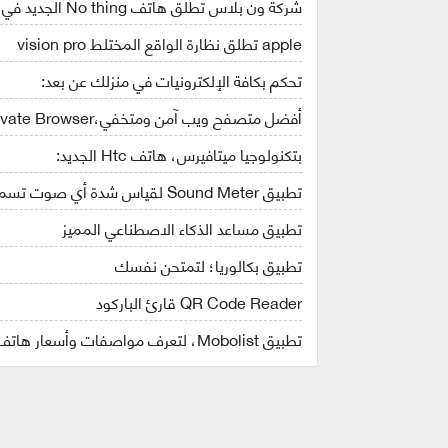
شركة ون بلاس تطلق هاتف No thing الجديد في كندا
apple تطلق نظارة الواقع المختلط vision pro
تحكم بكافة الإلكترونيات في منزلك عن بعد:
أفضل متصفح ويب آمن ومتخفي،Brave Private Browser
بتكنولوجيا ميتافيرس، هاتف Htc الجديد:
تطبيق Sound Meter لقياس شدة أي صوت تسمعه
تطبيق مساعد الذكاء الاصطناعي المميز
تطبيق بكالوريا؛ لتمتحن نفسك
QR Code Reader قارئ الباركود
تطبيق Mobolist، لتعرف مواصفات وأسعار هاتف Oppo Find X6 Pro