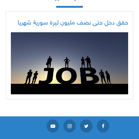
حقق دخل حتى نصف مليون ليرة سورية شهريا