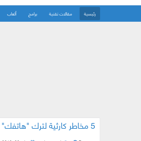
رئيسية
مقالات تقنية
برامج
ألعاب
5 مخاطر كارثية لترك "هاتفك" بجوارك أثناء النوم