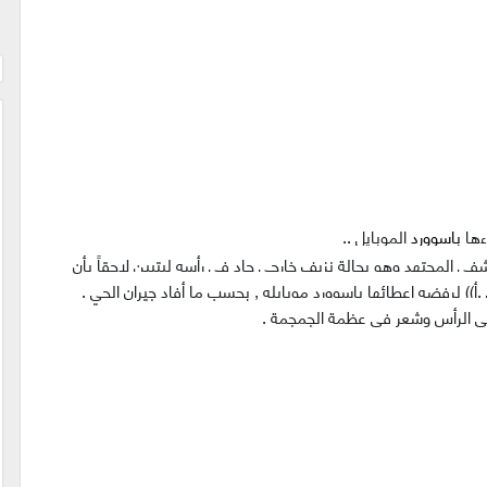
ءها
باسوورد
الموبايل ..
ى المجتهد وهو بحالة نزيف خارجي حاد في رأسه ليتبين لاحقاً بأن
أ)) لرفضه اعطائها باسوورد موبايله , بحسب ما أفاد جيران الحي .
ى الرأس وشعر في عظمة الجمجمة .