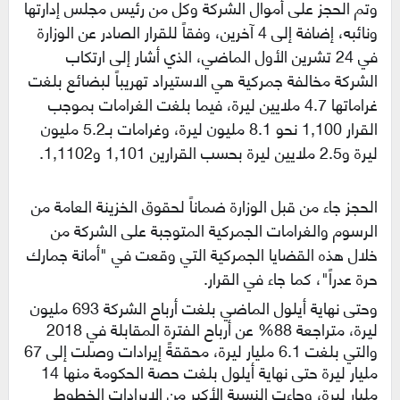
وتم الحجز على أموال الشركة وكل من رئيس مجلس إدارتها
ونائبه، إضافة إلى 4 آخرين، وفقاً للقرار الصادر عن الوزارة
في 24 تشرين الأول الماضي، الذي أشار إلى ارتكاب
الشركة مخالفة جمركية هي الاستيراد تهريباً لبضائع بلغت
غراماتها 4.7 ملايين ليرة، فيما بلغت الغرامات بموجب
القرار 1,100 نحو 8.1 مليون ليرة، و
غرامات بـ5.2 مليون
ليرة و2.5 ملايين ليرة بحسب القرارين 1,101 و1,1102.
الحجز جاء من قبل الوزارة ضماناً لحقوق الخزينة العامة من
الرسوم والغرامات الجمركية المتوجبة على الشركة من
خلال هذه القضايا الجمركية التي وقعت في "أمانة جمارك
حرة عدراً"، كما جاء في القرار.
وحتى نهاية أيلول الماضي بلغت أرباح الشركة 693 مليون
ليرة، متراجعة 88% عن أرباح الفترة المقابلة في 2018
والتي بلغت 6.1 مليار ليرة، محققةً إيرادات وصلت إلى 67
مليار ليرة حتى نهاية أيلول بلغت حصة الحكومة منها 14
مليار ليرة، وجاءت النسبة الأكبر من الإيرادات الخطوط