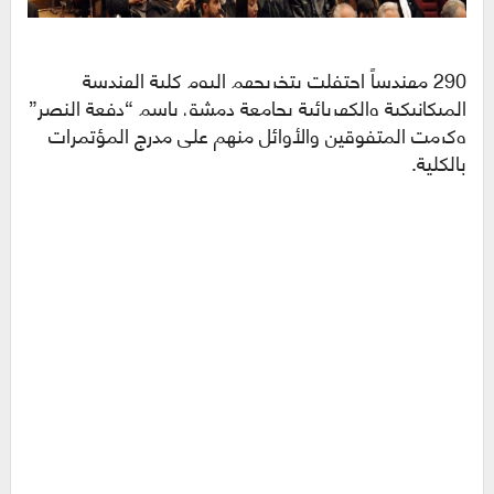
290 مهندساً احتفلت بتخريجهم اليوم كلية الهندسة
الميكانيكية والكهربائية بجامعة دمشق باسم “دفعة النصر”
وكرمت المتفوقين والأوائل منهم على مدرج المؤتمرات
بالكلية.