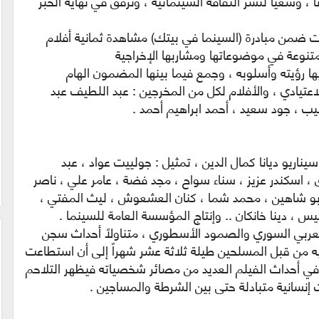
 ، وسعياً لنشر الثقافة السينمائية ، ونرفق في نهاية الخبر
 ضمن مبادرة (السينما في بيتك) مشاهدة ثمانية أفلام
تنوعة في موضوعاتها ومشاربها الإخراجية
ا رؤيته وأسلوبه ، وجمع فيما بينها المضمون الهام
اعتيادي ، والأفلام لكل من المخرجين : عبد اللطيف عبد
طيب ، جود سعيد ، أحمد ابراهيم أحمد .
سيناريو ديانا كمال الدين ، تمثيل : جولييت عواد ، عبد
، اسكندر عزيز ، سناء سواح ، مجد فضة ، عامر علي ، ناصر
أبو شاهين ، محمد شما ، كنان العشعوش ، ليث المفتي ،
س ، دينا خانكان .. وإنتاج المؤسسة العامة للسينما .
عربي السوري والصمود الأسطوري ، متناولاً أحداث سجن
ه من قبل المسلحين طيلة ثلاثة عشر شهراً إلى أن استطاعت
في أحداث الفيلم العديد من مصائر شخصياته فيظهر التلاحم
 إنسانية متبادلة حتى بين الشرطة والمساجين .