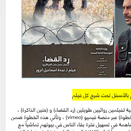
م بالأسفل تحت شرح كل فيلم
لفيلمين روائيين طويلين (رد القضاء) و (حنين الذاكرة) ،
وفيلم روائي متوسط الطول (ثمان وثمانون خطوة) عبر منصة فيميو (vimeo) ، وتأتي هذه الخطوة ضمن
ساهمة في تسهيل فترة بقاء الناس في بيوتهم تماشياً مع