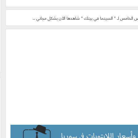
ض الخامس لـ " السينما في بيتك " شاهدها الآن بشكل مجاني ..