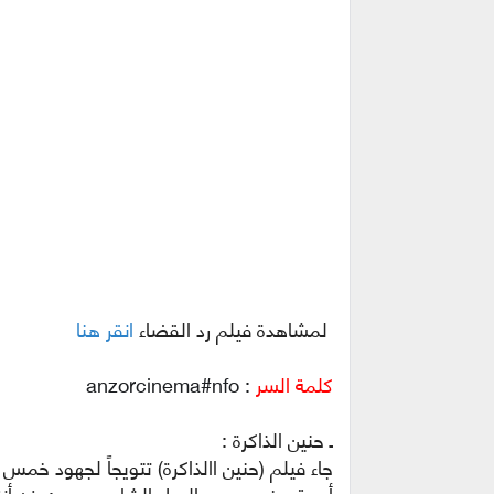
لمشاهدة فيلم رد القضاء
انقر هنا
كلمة السر
: anzorcinema#nfo
ـ حنين الذاكرة :
جاء فيلم (حنين االذاكرة) تتويجاً لجهود خ