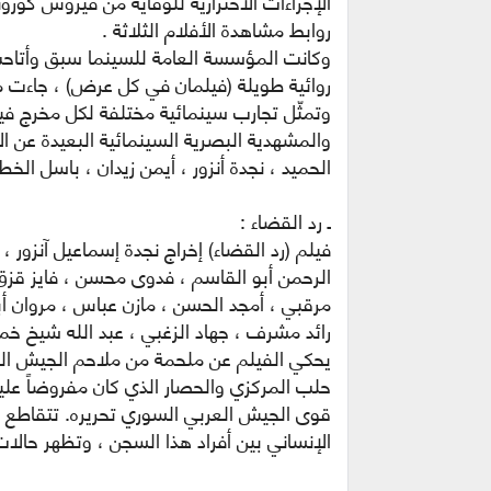
الإجراءات الاحترازية للوقاية من فيروس كورونا
روابط مشاهدة الأفلام الثلاثة .
وكانت المؤسسة العامة للسينما سبق وأتاحت
روائية طويلة (فيلمان في كل عرض) ، جاءت م
وتمثّل تجارب سينمائية مختلفة لكل مخرج فيه
والمشهدية البصرية السينمائية البعيدة عن ال
الحميد ، نجدة أنزور ، أيمن زيدان ، باسل الخ
ـ رد القضاء :
فيلم (رد القضاء) إخراج نجدة إسماعيل آنزور ، 
الرحمن أبو القاسم ، فدوى محسن ، فايز قزق 
مرقبي ، أمجد الحسن ، مازن عباس ، مروان 
رائد مشرف ، جهاد الزغبي ، عبد الله شيخ خمي
يحكي الفيلم عن ملحمة من ملاحم الجيش ال
حلب المركزي والحصار الذي كان مفروضاً علي
قوى الجيش العربي السوري تحريره. تتقاطع 
الإنساني بين أفراد هذا السجن ، وتظهر حالات