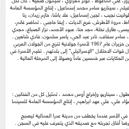
نزور، علي الماغوط ، كوثر معراوي ، سيمون صفية ، كان لكل
يلم ، سيناريو سامر محمد إسماعيل ، إنتاج المؤسسة العامة
وانيت نجيب ، لجين إسماعيل، علا باشا، حازم زيدان، رنا
اط، مروة الأطرش، فرح الديات ، إيفا حاجبي ، تماضر غانم،
ى، طارق نخلة، مجد حنا، عبود الأحمد، نزار الصباغ، مجدي
د، سامر سفاف، نادر عبد الحي، ياسر سلمون، فادي شاهين .
ويروي الفيلم حكاية شاب ولد في الخامس من حزيران عام 1967 لأسرة جولانية تنزح من الجولان العربي
قوات الاحتلال “الإسرائيلي” إلى بلدتهم . تقيم الأسرة في
لحكايات عبر خمسين عاماً وصولاً إلى المرحلة الحالية .
ول ، سيناريو وإخراج أوس محمد ، تمثيل كل من الفنانين :
علي، علي عهد ابراهيم ، إنتاج المؤسسة العامة للسينما
دي في الأسر عندما يخطف من مدينة عدرا العمالية ليصبح
رضا آفاق تجربته مع صديقه الذي يتعرف عليه في السجن .