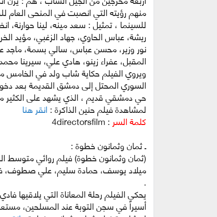
أربعة مخرجين من الجيل الشاب ، هم : يزن أ
منهم رؤيته التي انصبت في المنحى العام للف
للسينما ، تمثيل : سعد مينه، لينا حوارنة، انظ
ريشة، عباس الحاوي، جهاد الزغبي، مؤيد الخر
نور وزير، محسن عباس، سالي بسمة، ماجد عيس
المقبل، عفراء زينو، هادي علي، سيرينا محم
السوري المحتل إلى دمشق القديمة بعد دخول 
حي دمشقي قديم ، الذي يشهد على الكثير من ا
لمشاهدة فيلم حنين الذاكرة :
انقر هنا
كلمة السر
: 4directorsfilm
ـ ثمان وثمانون خطوة :
(ثمان وثمانون خطوة) فيلم روائي متوسط الط
ميلاد يوسف، حمادة سليم، علي صطوف، فؤاد 
.
يحكي الفيلم رحلة المعاناة التي يلاقيها فا
أسيراً في سجن التوبة عند المسلحين، مستع