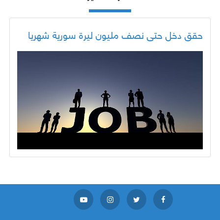
حقق دخل حتى نصف مليون ليرة سورية شهريا