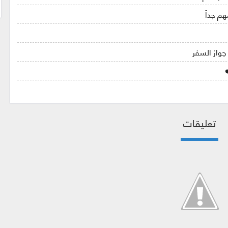
م جداً
 جواز السفر
تعليقات