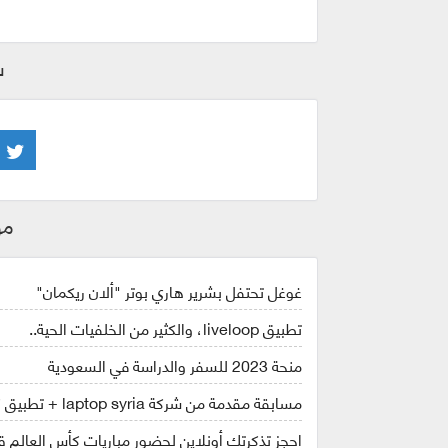
ش
مو
غوغل تحتفل بشرير هاري بوتر "ألان ريكمان"
تطبيق liveloop، والكثير من الخلفيات الحية..
منحة 2023 للسفر والدراسة في السعودية
مسابقة مقدمة من شركة laptop syria + تطبيق كاس العالم قطر 2022
احجز تذكرتك أونلاين لحضور مباريات كأس العالم قطر ل