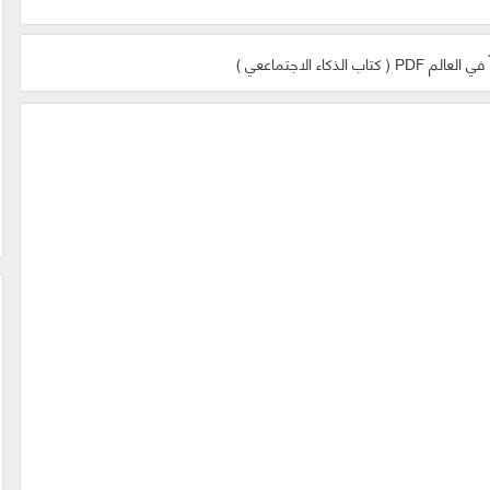
الذكاء الاجتماععي )