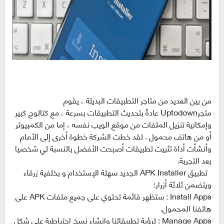
من بين العديد من متاجر التطبيقات البديلة ، يقوم
متجرUptodown عادةً بتحديث التطبيقات بسرعة ، مع كتالوج كبير
وإمكانية تنزيل الملفات من موقع الويب نفسه ، إما من الكمبيوتر
أو من هاتف محمول . لقد خطت الشركة خطوة أخرى إلى الأمام
وأنشأت أداة تثبيت تطبيقات أصبحت الأفضل بالنسبة لي شخصيا
بعد التجربة.
تطبيق APK Installer الجديد سهلة الإستخدام و بخلفية زرقاء
ويتضمن ثلاثة أزرار:
Install Apps : ستظهر قائمة تحتوي على جميع ملفات APK على
هاتفنا المحمول.
Manage Apps : لرؤية تطبيقاتنا وإنشاء نسخ احتياطية على شكل