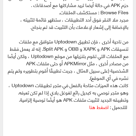
حزم APK في حالة أيضا تريد مشاركتها مع أصدقاءك .
Browse Files : مستكشف الملفات.
مجرد ملا النقر فوق أحد التطبيقات ، ستظهر قائمة لتثبيته ،
بالإضافة إلى إشعار لإعلامك بأن التثبيت قد تم بنجاح.
من ناحية أخرى ، فإن تطبيق Uptodown متوافق مع ملفات
تنسيقات APK و XAPK و OBB و Split APK. إنه لا يعمل فقط
مع الملفات التي تقوم بتنزيلها من موقع Uptodown ، ولكن أيضًا
من مصادر أخرى ، مثل APKMirror أو حتى ملفات APK
الشخصية (على سبيل المثال ، جربت تطبيقًا أقوم بتطويره ولم يتم
نشره في أي الموقع).
كانت هذه الميزات متاحة بالفعل في متجر تطبيقات Uptodown ،
وهو متجر نوصي به كبديل رائع لغوغل بلاي إذا لم تكن تعرفه.
وتطبيقه الجديد لتثبيت ملفات APK هو أيضًا توصية إلزامية.
للتحميل :
اضغط هنا