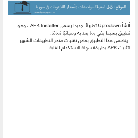
أنشأ Uptodown تطبيقًا جديدًا يسمى APK Installer ، وهو
تطبيق بسيط يفي بما يعد به ومجانيًا تمامًا.
يتضمن هذا التطبيق بعض تقنيات متجر التطبيقات الشهير
لتثبيت APK بطريقة سهلة الاستخدام للغاية .