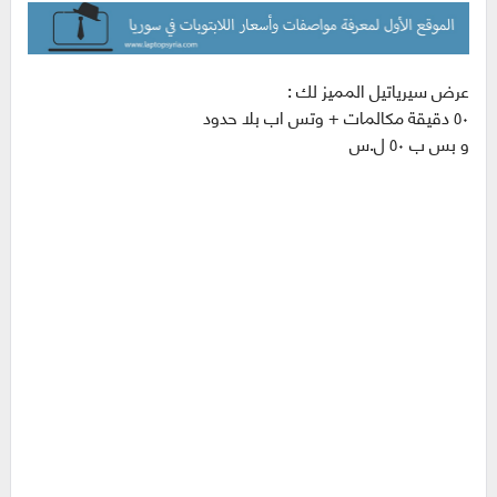
عرض سيرياتيل المميز لك :
٥٠ دقيقة مكالمات + وتس اب بلا حدود
و بس ب ٥٠ ل.س