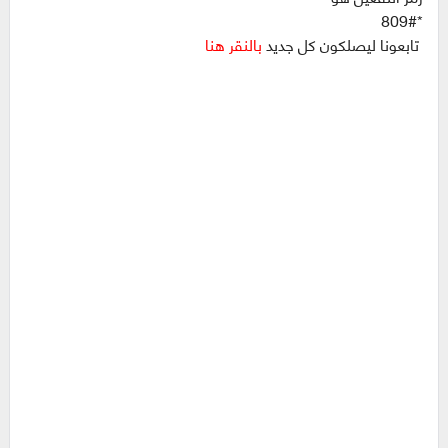
*809#
تابعونا ليصلكون كل جديد
بالنقر هنا