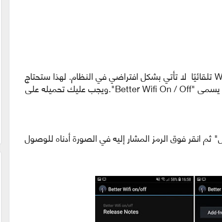
كما ذكر أعلاه ، مهمة من إيقاف تشغيل Wi-Fi تلقائيًا لا تأتي بشكل افتراضي في النظام. لهذا ستحتاج
الى تطبيق مجاني متوفر على Google Play يسمى "Better Wifi On / Off".ويجب عليك تحميله على
" ثم انقر فوق الرمز المشار إليه في الصورة أدناه للوصول