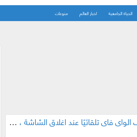
الحياة الجامعية
اخبار العالم
منوعات
كيف تجعل هاتفك يقوم بايقاف الواي فاي تلقائيًا عند اغلاق الشاشة ، حفاظاً على البطارية !