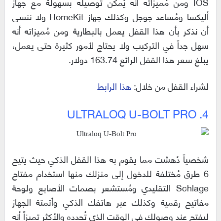
IOS ومن مُميزاته أنه يُمكن توصيله بسهولة مع جهاز
أليكسا ومُساعد جوجل وكذلك جهاز HomeKit ولا ننسى
أن نذكر بأن هذا القفل يعمل بالبطارية ومن مُميزاته أنه
سهل جداً في التركيب ولا يحتاج لأمور كثيرة حتى يعمل،
يبلغ سعر هذا القفل الرائع 163.74 دولار.
لشراء القفل من خلال:
هذا الرابط
4. ULTRALOQ U-BOLT PRO
شخصياً دُهشت مما يقوم به هذا القفل الذكي حيث يتيح
6 طرق مُختلفة للدخول إلى منزلك منها استخدام مفتاح
Schlage التقليدي ومُستشعر بصمات الأصابع ولوحة
مفاتيح رقمية وكذلك عبر هاتفك الذكي وأتمتة الجهاز
ليفتح عند وصولك في الوقت الذي تُحدده والأكثر تميزاً أنه