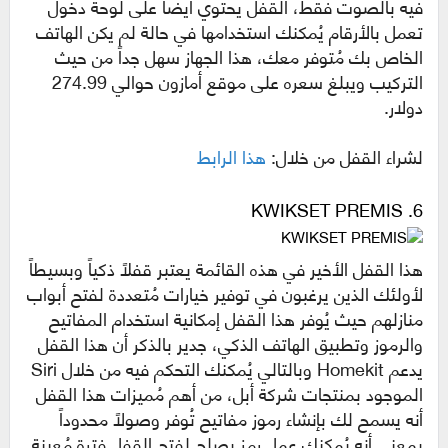
فيه بالصوت فقط، القفل يحتوي أيضاً على لوحة دخول
تعمل بالأرقام يُمكنك استخدامها في حالة لم يكن الهاتف
الخاص بك مُتوفر معك، هذا الجهاز سهل جداً من حيث
التركيب ويبلغ سعره على موقع أمازون حوالي 274.99
دولار.
لشراء القفل من خلال:
هذا الرابط
6. KWIKSET PREMIS
هذا القفل الأخير في هذه القائمة يعتبر قفلاً ذكياً وبسيطاً
لأولئك الذين يرغبون في توفير خيارات مُتعددة لفتح أبواب
منازلهم حيث يُوفر هذا القفل إمكانية استخدام المفاتيح
والرموز وتطبيق الهاتف الذكي، جدير بالذكر أن هذا القفل
يدعم Homekit وبالتالي يُمكنك التحكم فيه من خلال Siri
الموجود بمنتجات شركة أبل، من أهم مُميزات هذا القفل
أنه يسمح لك بإنشاء رموز مفاتيح تُوفر وصولاً محدوداً
بمعنى أنه يُمكنك عمل رمز يصلح لفتح القفل فترة مُعينة