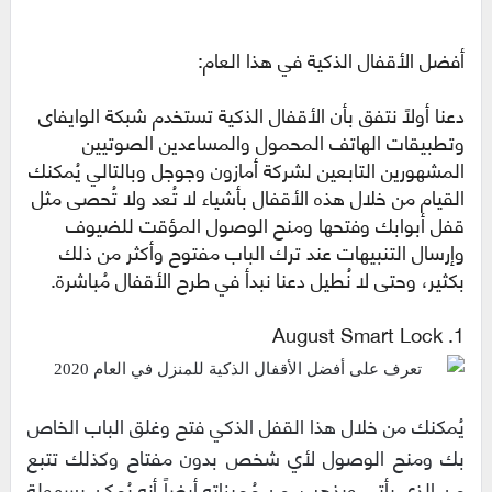
أفضل الأقفال الذكية في هذا العام:
دعنا أولاً نتفق بأن الأقفال الذكية تستخدم شبكة الوايفاى
وتطبيقات الهاتف المحمول والمساعدين الصوتيين
المشهورين التابعين لشركة أمازون وجوجل وبالتالي يُمكنك
القيام من خلال هذه الأقفال بأشياء لا تُعد ولا تُحصى مثل
قفل أبوابك وفتحها ومنح الوصول المؤقت للضيوف
وإرسال التنبيهات عند ترك الباب مفتوح وأكثر من ذلك
بكثير، وحتى لا نُطيل دعنا نبدأ في طرح الأقفال مُباشرة.
1. August Smart Lock
يُمكنك من خلال هذا القفل الذكي فتح وغلق الباب الخاص
بك ومنح الوصول لأي شخص بدون مفتاح وكذلك تتبع
من الذي يأتي ويذهب، من مُميزاته أيضاً أنه يُمكن بسهولة