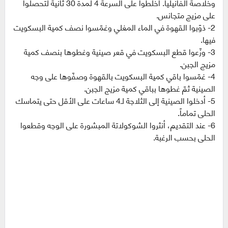
وخلاصة الفانيليا. أخلطوا على السرعة 4 لمدة ‏‏30 ثانية لتحصلوا
على مزيج متجانس.‏
‏2-‏ ذوّبوا القهوة في الماء المغلي وغمّسوا نصف كمية البسكويت
فيها.‏
‏3-‏ وزّعوا قطع البسكويت في قعر صينية وغطوها بنصف كمية
مزيج الجبن.‏
‏4-‏ غمّسوا باقي كمية البسكويت بالقهوة وصفّوها على وجه
الصينية ثمّ غطوها بباقي كمية مزيج الجبن.‏
‏5-‏ أدخلوا الصينية إلى الثلاجة لـ4 ساعات على الأقل حتى يتماسك
الحلى تماماً.‏
‏6-‏ عند التقديم، أنثروا الشوكولاتة المبشورة على الوجه وقطعوا
الحلى بحسب الرغبة.‏