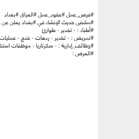
#فرص_عمل #عقود_عمل #العراق #بغداد
#مشفى حديث الإنشاء في #بغداد يعلن عن حا
#أطباء : - تخدير - طوارئ
#تمريض : - تخدير - ردهات - خدج - عمليات -
#وظائف_إدارية : - سكرتاريا - موظفات استق
#العرض :