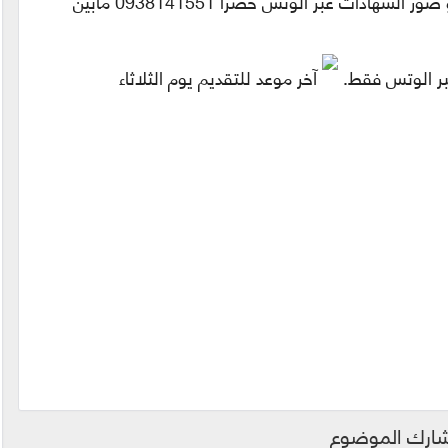
يرجى من المهتمين إرسال #السيرة_الذاتية و صور الشهادات عبر الوتس حصرا 0938141551 مابين
عبر الوتس فقط.
آخر موعد للتقديم يوم الثلاثاء
ارك الموضوع