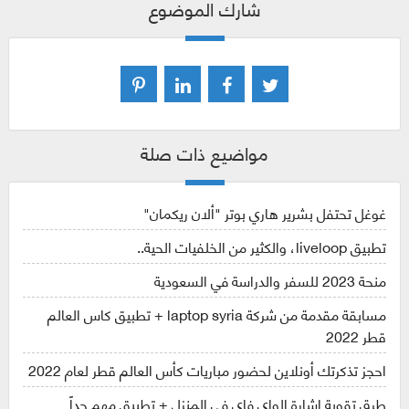
شارك الموضوع
مواضيع ذات صلة
غوغل تحتفل بشرير هاري بوتر "ألان ريكمان"
تطبيق liveloop، والكثير من الخلفيات الحية..
منحة 2023 للسفر والدراسة في السعودية
مسابقة مقدمة من شركة laptop syria + تطبيق كاس العالم
قطر 2022
احجز تذكرتك أونلاين لحضور مباريات كأس العالم قطر لعام 2022
طرق تقوية اشارة الواي فاي في المنزل + تطبيق مهم جداً