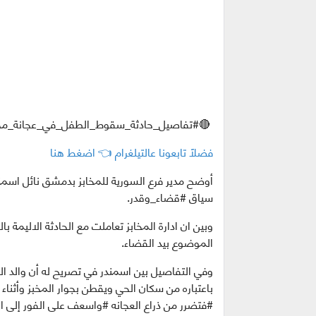
🔴#تفاصيل_حادثة_سقوط_الطفل_في_عجانة_مخبز
فضلاً تابعونا عالتيلغرام 👈 اضغط هنا
أوضح مدير فرع السورية للمخابز بدمشق نائل اسمن
سياق #قضاء_وقدر.
وبين ان ادارة المخابز تعاملت مع الحادثة الاليمة 
الموضوع بيد القضاء.
وفي التفاصيل بين اسمندر في تصريح له أن والد ال
باعتباره من سكان الحي ويقطن بجوار المخبز وأثناء 
#فتضرر من ذراع العجانه #واسعف على الفور إلى ال