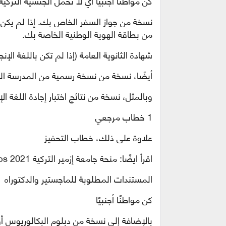
كن مواطنًا أجنبيًا أي لا تحمل الجنسية التركية
نسخة من جواز السفر الخاص بك. إذا لم يك
من بطاقة الهوية الوطنية الخاصة بك.
شهادة الثانوية العامة (إذا لم تكن باللغة الإن
أيضًا، نسخة من نسخة رسمية من المدرسة الثانو
وبالمثل، نسخة من نتائج اختبار إجادة اللغة ال
1 خطاب مرجعي
علاوة على ذلك، خطاب التحفيز
اقرأ ايضًا: منحة جامعة إزمير التركية 2021 Izmir University Scholarships
المستندات المطلوبة للماجستير والدكتوراه
كن مواطنًا أجنبيًا
بالإضافة إلى نسخة من دبلوم البكالوريوس أو 