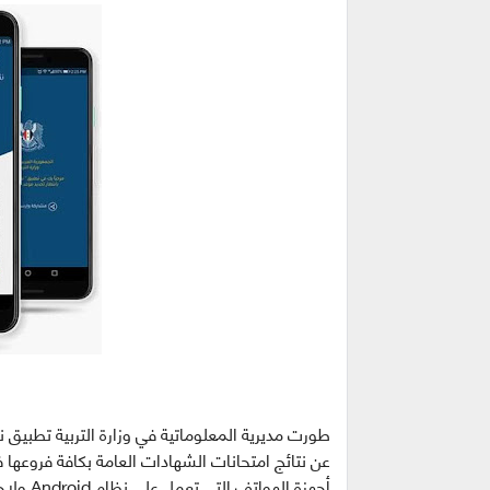
طورت مديرية المعلوماتية في وزارة التربية تطبيق 
عن نتائج امتحانات الشهادات العامة بكافة فروعها 
أجهزة الهواتف التي تعمل على نظام Android ولاحقاً سيكون هناك نسخة للهواتف التي تعمل بنظام IOS