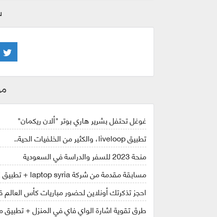
ش
مو
غوغل تحتفل بشرير هاري بوتر "ألان ريكمان"
تطبيق liveloop، والكثير من الخلفيات الحية..
منحة 2023 للسفر والدراسة في السعودية
مسابقة مقدمة من شركة laptop syria + تطبيق كاس العالم قطر 2022
احجز تذكرتك أونلاين لحضور مباريات كأس العالم قطر ل
طرق تقوية اشارة الواي فاي في المنزل + تطبيق مه