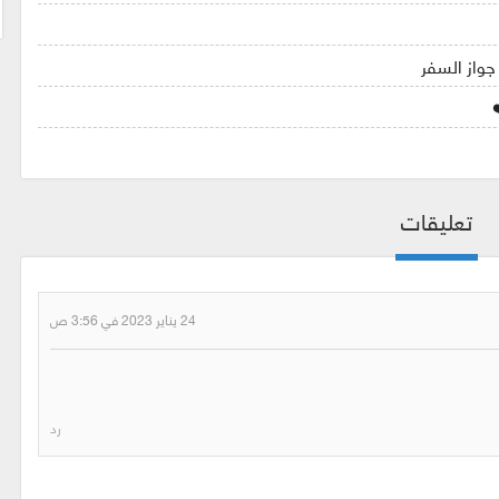
 جواز السفر
تعليقات
24 يناير 2023 في 3:56 ص
رد