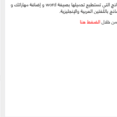
إنه موقع مذهل.. إذ يوفر لك العديد من النماذج التي تستطيع تحميلها بصيغة word و إضافة مهاراتك و
ذج باللغتين العربية والإنجليزية.
 من خلال
الضغط هنا