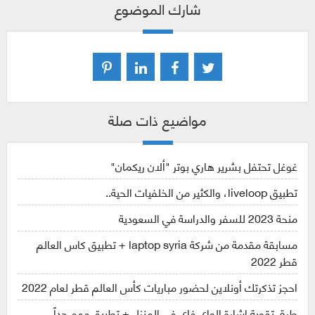
شارك الموضوع
مواضيع ذات صلة
غوغل تحتفل بشرير هاري بوتر "ألان ريكمان"
تطبيق liveloop، والكثير من الخلفيات الحية..
منحة 2023 للسفر والدراسة في السعودية
مسابقة مقدمة من شركة laptop syria + تطبيق كاس العالم
قطر 2022
احجز تذكرتك أونلاين لحضور مباريات كأس العالم قطر لعام 2022
طرق تقوية اشارة الواي فاي في المنزل + تطبيق مهم جداً