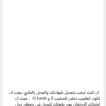
ان كنت ترغب بتعديل شهادتك والعمل بالخارج، يجب ان
تكون كطبيب متقن للستيب 2 و Q bank ، حيث ان
اجتيازك الامتحان بهم يؤهلك للعمل في معظم دول