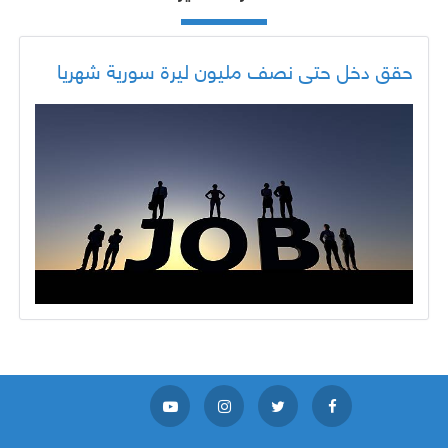
حقق دخل حتى نصف مليون ليرة سورية شهريا