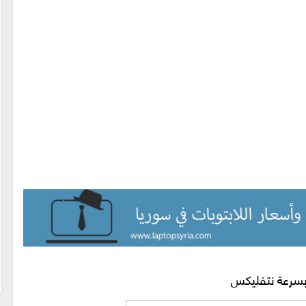
بسرعة نتفليكس