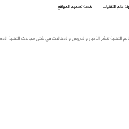
ة عالم التقنيات
خدمة تصميم المواقع
الم التقنية تنشر الأخبار والدروس والمقالات في شتى مجالات التقنية المع