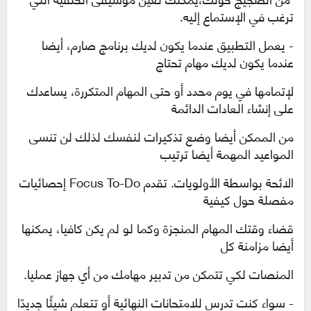
ترغب في الإستماع إليه.
- يعمل التطبيق عندما يكون لديك برنامج صارم، أيضا
عندما يكون لديك مهام تحتاج
لإتمامها في يوم محدد أو حتى المهام المتكررة، يساعدك
على إنشاء العادات الدائمة
من الممكن أيضا وضع تذكيرات لنفسك لذلك لن تنسى
المواعيد المهمة أيضا ترتيب
الائحة بواسطة الأولويات. تقدم
Focus To-Do
إحصائيات
مفصلة حول كيفية
قضاء وقتك
المهام المنجزة وكما لو لم يكن كافيا، يمكنها
أيضا مزامنة كل
المنصات لكي تتمكن من تدبير
مهامك من أي جهاز عمليا.
- سواء كنت تدرس للامتحانات النهائية أو تتعلم شيئًا جديدًا