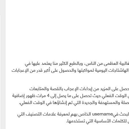
لبية العظمى من الناس، وبالطبع الكثير منا يعتمد عليها في
 الهاشتاجات اليومية لمواكبتها والحصول على أكبر قدر من الإعجابات
 تطبيق Statstory Live Hashtags ستحصل على المزيد من إبداءات الإعجاب بالقصة والمتابعات
والتعليقات باستخدام منشئ الهاشتاج الحقيقي في الوقت الفعلي حيث تحصل على ما يصل إلى 4 مرات ظهور إضافية
لة والمستهدفة والجديدة التي تم إنشاؤها في الوقت الفعلي.
كما يمكنك البحث عن أي من منافسيك من خلال البحث فيusername الخاص بهم لمعرفة علامات التصنيف التي
للكلمات الأساسية التي تستخدمها.