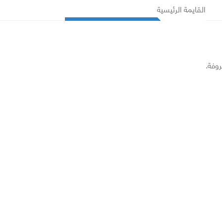
القايمة الرئيسية
روفة.