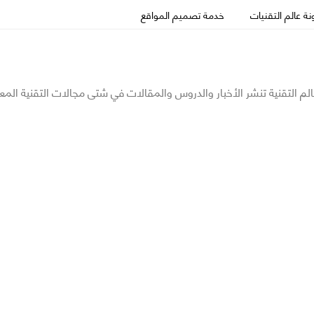
ة عالم التقنيات
خدمة تصميم المواقع
الم التقنية تنشر الأخبار والدروس والمقالات في شتى مجالات التقنية المع