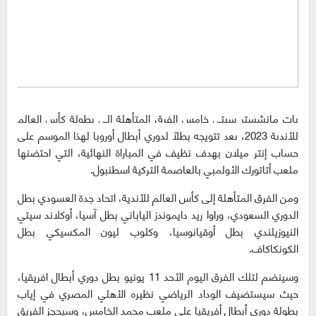
بات مانشستر سيتي خامس الفرق المتأهلة إلى بطولة كأس العالم
للأندية 2023، بعد تتويجه بطلًا لدوري أبطال أوروبا لهذا الموسم على
حساب إنتر ميلان
بهدف نظيف في المباراة النهائية، التي احتضنها
ملعب أتاتورك الأولمبي بالعاصمة التركية اسطنبول.
ومن الفرق المتأهلة إلى كأس العالم للأندية، اتحاد جدة العسودي بطل
الدوري السعودي، وراوا ريد دايموندز الياباني بطل آسيا، أوكلاند سيتي
النيوزيلندي بطل أوقيانوسيا، وكلوب ليون المكسيكي بطل
الكونكاكاف.
وسينضم لتلك الفرق اليوم الأحد 11 يونيو بطل دوري أبطال افريقيا،
حيث سيستضيف الوداد الرياضي نظيره الأهلي المصري في إياب
بطولة دوري أبطال أفريقيا على ملعب محمد الخامس، وسيحجز الفريق