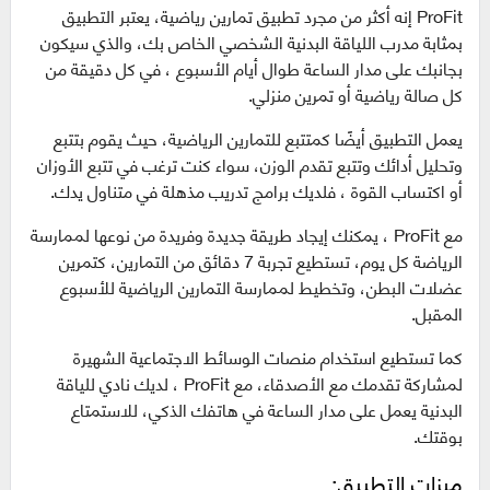
ProFit إنه أكثر من مجرد تطبيق تمارين رياضية، يعتبر التطبيق
بمثابة مدرب اللياقة البدنية الشخصي الخاص بك، والذي سيكون
بجانبك على مدار الساعة طوال أيام الأسبوع ، في كل دقيقة من
كل صالة رياضية أو تمرين منزلي.
يعمل التطبيق أيضًا كمتتبع للتمارين الرياضية، حيث يقوم بتتبع
وتحليل أدائك وتتبع تقدم الوزن، سواء كنت ترغب في تتبع الأوزان
أو اكتساب القوة ، فلديك برامج تدريب مذهلة في متناول يدك.
مع ProFit ، يمكنك إيجاد طريقة جديدة وفريدة من نوعها لممارسة
الرياضة كل يوم، تستطيع تجربة 7 دقائق من التمارين، كتمرين
عضلات البطن، وتخطيط لممارسة التمارين الرياضية للأسبوع
المقبل.
كما تستطيع استخدام منصات الوسائط الاجتماعية الشهيرة
لمشاركة تقدمك مع الأصدقاء، مع ProFit ، لديك نادي للياقة
البدنية يعمل على مدار الساعة في هاتفك الذكي، للاستمتاع
بوقتك.
ميزات التطبيق: