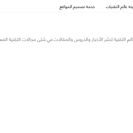
ة عالم التقنيات
خدمة تصميم المواقع
الم التقنية تنشر الأخبار والدروس والمقالات في شتى مجالات التقنية المع