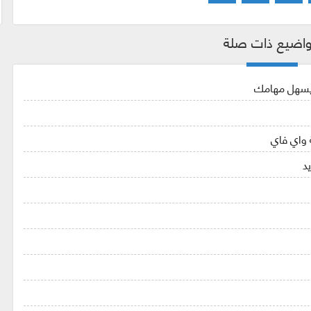
اضيع ذات صلة
ويسهل مهامك
 واي فاي
د