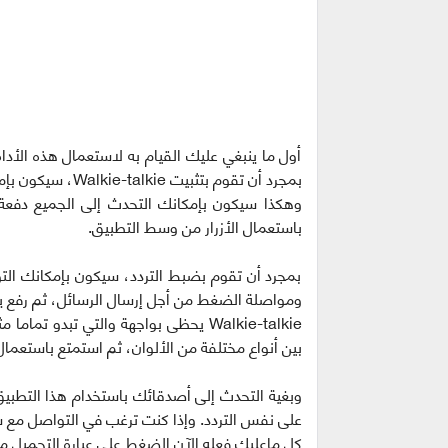
أول ما ينبغي عليك القيام به لاستعمال هذه الأدا
بمجرد أن تقوم بتثبيت Walkie-talkie، سيكون بإمكانك ضبط التردد الذي ترغب في الاتصال من خلاله.
وهكذا سيكون بإمكانك التحدث إلى الجميع دفعة 
باستعمال الأزرار من وسط التطبيق.
بمجرد أن تقوم بضبط التردد، سيكون بإمكانك التوا
ومواصلة الضغط من أجل إرسال الرسائل، ثم رفع 
Walkie-talkie يحظى بواجهة والتي تبدو
بين أنواع مختلفة من الألوان، ثم استمتع باستعما
وبغية التحدث إلى أصدقائك باستخدام هذا التطبيق
على نفس التردد. وإذا كنت ترغب في التواصل مع 
كل ماعليك فعله الآن الضغط على عبارة التحميل م