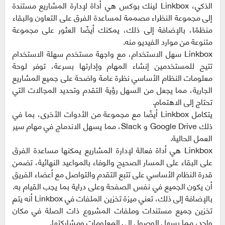
الذكي، Linkbox لينك بوكس هي أداة لإدارة المشاريع مستندة
إلى مجموعة النظراء مصممة لمساعدة الفرق على التعاون والبقاء
منظمًا، بالإضافة إلى ذلك، يمكنك أيضًا العثور على مجموعة
متنوعة من موارد الفيديو منه.
Linkbox سهل الاستخدام، مع واجهة مستخدم سهلة الاستخدام
تتيح للمستخدمين إنشاء المهام وإدارتها بسرعة، توفر لوحة
معلومات النظام الأساسي نظرة عامة واضحة على جميع المشاريع
الجارية، مما يجعل من السهل رؤية التقدم وتحديد المجالات التي
تحتاج إلى الاهتمام.
يتكامل Linkbox أيضًا مع مجموعة من الأدوات الأخرى، بما في
ذلك Google Drive و Slack، مما يسهل الاندماج في مهام سير
العمل الحالية.
Linkbox هي أداة فعالة لإدارة المشاريع يمكنها مساعدة الفرق
على البقاء على المسار الصحيح والوفاء بالمواعيد النهائية، تضمن
قدرة النظام الأساسي على تتبع التقدم والتواصل مع أعضاء الفريق
أن يكون الجميع في نفس الصفحة وعلى دراية بما يجب القيام به.
بالإضافة إلى ذلك، تعني ميزة تخزين الملفات في Linkbox أنه يتم
تخزين جميع مستندات وملفات المشروع ذات الصلة في مكان
واحد، مما يسهل الوصول إلى المعلومات ومشاركتها.