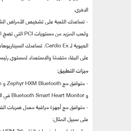
الاخرى.
- تساعدك اللعبة على تشخيص الأمراض الشائع
ولعب المزيد من مستويات
PCI
التي تضخ ال
الحيوية لـ
Cardio Ex
. تساعدك السيناريوهات
على البقاء متقدمًا والاستعداد لمستوى رئيسك
ميزات التطبيق:
- متوافق مع
Zephyr HXM Bluetooth
و
th
و
Bluetooth Smart Heart Monitor
في ال
- متوافق مع أجهزة مراقبة معدل ضربات الق
على سبيل المثال:
جهاز مراقبة معدل ضربات القلب
 HRM-Tri)